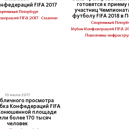
готовятся к приему
онфедераций FIFA 2017
участниц Чемпионат
ортивный Петербург
футболу FIFA 2018 в 
едераций FIFA 2017
Стадион
Спортивный Петерб
Кубок Конфедераций FIFA 2
Подготовка инфрастр
4
10 июля 2017
убличного просмотра
бка Конфедераций FIFA
 Конюшенной площади
или более 170 тысяч
человек