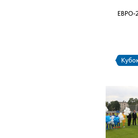
ЕВРО-
Кубо
3