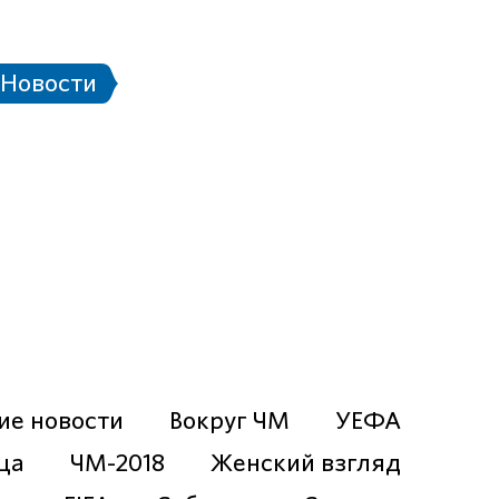
 стадионе
Паспорт болельщика
Eng
Новости
чей ЧМ-2018
Проект «Город готов!»
IFA 2017
ие новости
Вокруг ЧМ
УЕФА
ца
ЧМ-2018
Женский взгляд