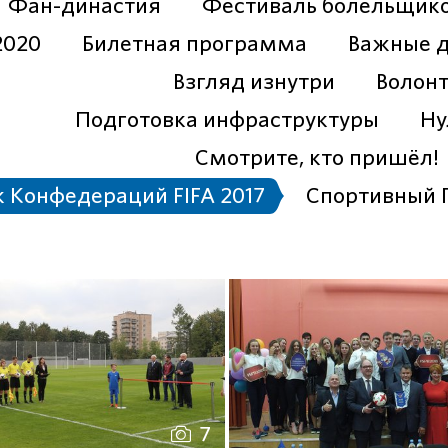
Фан-династия
Фестиваль болельщик
2020
Билетная программа
Важные 
Взгляд изнутри
Волон
Подготовка инфраструктуры
Ну
Смотрите, кто пришёл!
к Конфедераций FIFA 2017
Спортивный 
7