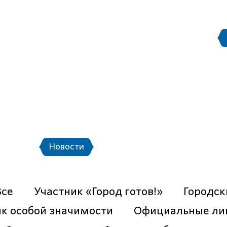
Правила поведения на
етербург
Стадион Санкт-Петербург
ой транспорт и шаттлы
Календарь мат
онфедераций F
Новости
Фото
Видео
Все
Участник «Город готов!»
Городск
к особой значимости
Официальные ли