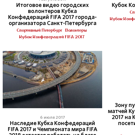
Итоговое видео городских
Кубок К
волонтеров Кубка
Сп
Конфедераций FIFA 2017 города-
Кубок Конф
организатора Санкт-Петербурга
Спортивный Петербург
Волонтеры
Кубок Конфедераций FIFA 2017
Зону п
матчей Ку
2017 на
6 июля 2017
Наследие Кубка Конфедераций
посет
FIFA 2017 и Чемпионата мира FIFA