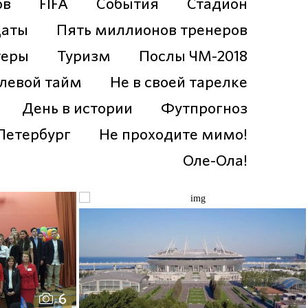
ов
FIFA
События
Стадион
даты
Пять миллионов тренеров
теры
Туризм
Послы ЧМ-2018
левой тайм
Не в своей тарелке
День в истории
Футпрогноз
Петербург
Не проходите мимо!
Оле-Ола!
6