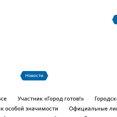
Правила поведения на
етербург
Стадион Санкт-Петербург
ой транспорт и шаттлы
Календарь мат
Футпрогноз
Новости
Фото
Видео
Все
Участник «Город готов!»
Городск
к особой значимости
Официальные ли