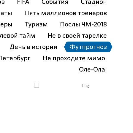
ов
FIFA
События
Стадион
даты
Пять миллионов тренеров
теры
Туризм
Послы ЧМ-2018
левой тайм
Не в своей тарелке
День в истории
Футпрогноз
Петербург
Не проходите мимо!
Оле-Ола!