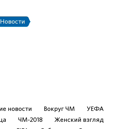
 стадионе
Паспорт болельщика
Eng
Новости
чей ЧМ-2018
Проект «Город готов!»
ие новости
Вокруг ЧМ
УЕФА
ца
ЧМ-2018
Женский взгляд