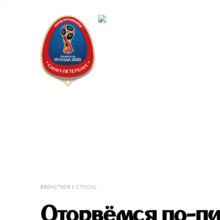
Санкт-Пет
Календарь
вернуться к списку
Оторвёмся по-пи