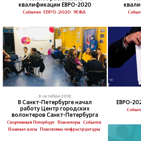
квалификации ЕВРО-2020
квали
События
ЕВРО-2020
УЕФА
Событ
8 октября 2018
В Санкт-Петербурге начал
ЕВРО-20
работу Центр городских
Событ
волонтеров Санкт-Петербурга
Спортивный Петербург
Волонтеры
События
Важные даты
Подготовка инфраструктуры