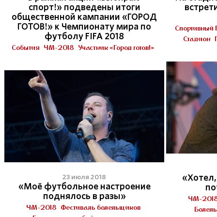
спорт!» подведены итоги
встрет
общественной кампании «ГОРОД
ГОТОВ!» к Чемпионату мира по
Спортивный 
футболу FIFA 2018
Стадион
События
ЧМ-2018
Участник «Город готов!»
«Хотел,
23 июля 2018
«Моё футбольное настроение
по
поднялось в разы»
ЧМ-201
ЧМ-2018
Фестиваль болельщиков
Болель