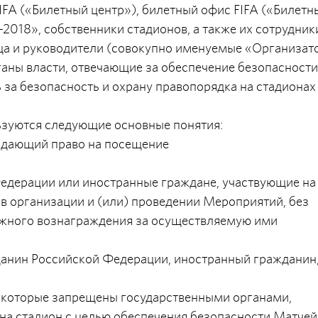
FIFA («Билетный центр»), билетный офис FIFA («Билетн
018», собственники стадионов, а также их сотрудник
ца и руководители (совокупно именуемые «Организат
аны власти, отвечающие за обеспечение безопасности
 за безопасность и охрану правопорядка на стадионах
льзуются следующие основные понятия:
 и дающий право на посещение
Федерации или иностранные граждане, участвующие на
в организации и (или) проведении Мероприятий, без
жного вознаграждения за осуществляемую ими
жданин Российской Федерации, иностранный гражданин
, которые запрещены государственными органами,
а стадион с целью обеспечения безопасности Матчей