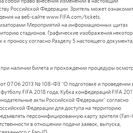
за собой право внесения изменений в настоящий
ству Российской Федерации. Зритель может ознакоми
ения на веб-сайте www.FIFA.com/tickets.
низаторами Мероприятий на информационных щитах
риторию стадионов. Графические изображения некото
 к проносу согласно Разделу 5 настоящего документа
н при наличии билета и прохождении процедуры осмотр
 от 07.06.2013 № 108-ФЗ "О подготовке и проведении 
утболу FIFA 2018 года, Кубка конфедераций FIFA 201
конодательные акты Российской Федерации" согласно
оссийской Федерации для доступа на территорию
редъявлять персонифицированную карту зрителя (Fan-I
етственности в отношении подачи заявок, выпуска,
вязанного с Fan-ID.