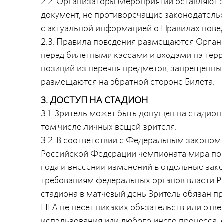
2.2. Организаторы Мероприятий оставляют 
документ, не противоречащие законодатель
с актуальной информацией о Правилах повед
2.3. Правила поведения размещаются Орга
перед билетными кассами и входами на тер
позиций из перечня предметов, запрещенных
размещаются на обратной стороне Билета.
3. ДОСТУП НА СТАДИОН
3.1. Зритель может быть допущен на стадио
том числе личных вещей зрителя.
3.2. В соответствии с Федеральным законом
Российской Федерации чемпионата мира по ф
года и внесении изменений в отдельные за
требованиям федеральных органов власти Р
стадиона в матчевый день Зритель обязан п
FIFA не несет никаких обязательств или отв
использования или любого иного процесса, с