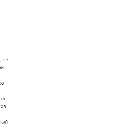
, не
ии
ко
на
ров
чный