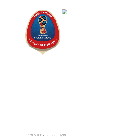
Санкт-П
Городск
Правила
вернуться на главную