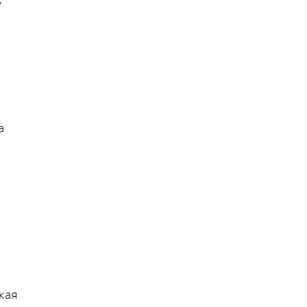
е
а
кая