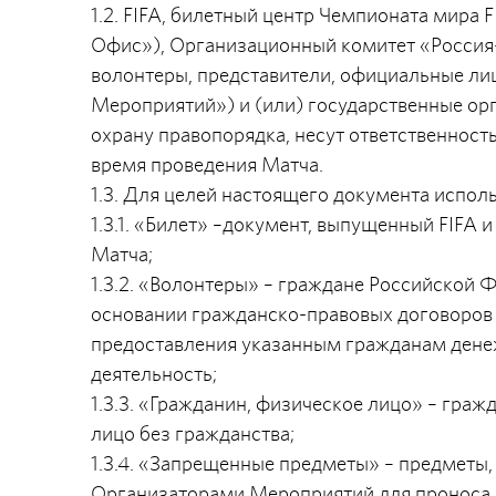
1.2. FIFA, билетный центр Чемпионата мира 
Офис»), Организационный комитет «Россия-2
волонтеры, представители, официальные ли
Мероприятий») и (или) государственные орг
охрану правопорядка, несут ответственность
время проведения Матча.
1.3. Для целей настоящего документа испо
1.3.1. «Билет» –документ, выпущенный FIFA
Матча;
1.3.2. «Волонтеры» – граждане Российской 
основании гражданско-правовых договоров 
предоставления указанным гражданам дене
деятельность;
1.3.3. «Гражданин, физическое лицо» – гра
лицо без гражданства;
1.3.4. «Запрещенные предметы» – предметы
Организаторами Мероприятий для проноса н