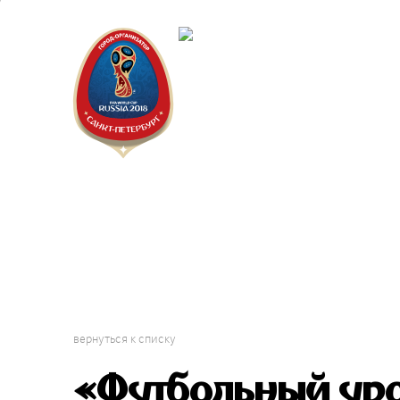
Санкт-Пет
Городской 
вернуться к списку
«Футбольный уро