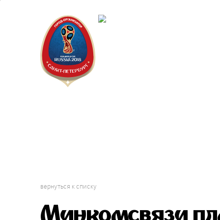
Санкт-Пет
Календарь
вернуться к списку
Минкомсвязи пла