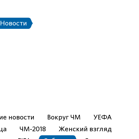
тадионе
Паспорт болельщика
Eng
Новости
чей ЧМ-2018
Проект «Город готов!»
ие новости
Вокруг ЧМ
УЕФА
ца
ЧМ-2018
Женский взгляд