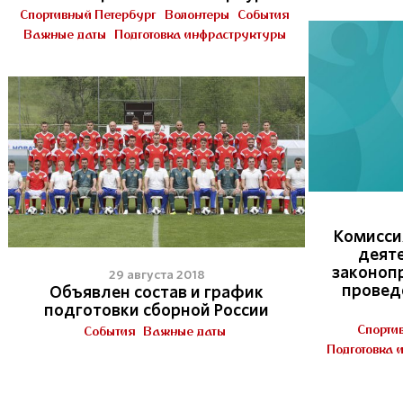
Спортивный Петербург
Волонтеры
События
Важные даты
Подготовка инфраструктуры
Комисси
деят
законоп
29 августа 2018
провед
Объявлен состав и график
подготовки сборной России
Спорти
События
Важные даты
Подготовка 