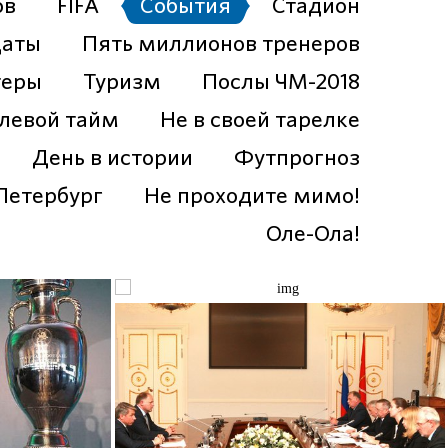
ов
FIFA
События
Стадион
даты
Пять миллионов тренеров
теры
Туризм
Послы ЧМ-2018
левой тайм
Не в своей тарелке
День в истории
Футпрогноз
Петербург
Не проходите мимо!
Оле-Ола!