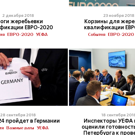
2 декабря 2018
23 ноября 2018
оги жеребьевки
Корзины для жере
фикации ЕВРО-2020
квалификации ЕВР
ия
ЕВРО-2020
УЕФА
События
ЕВРО-2020
28 сентября 2018
18 сентября 201
24 пройдет в Германии
Инспекторы УЕФА 
оценили готовност
ия
Важные даты
УЕФА
Петербурга к про