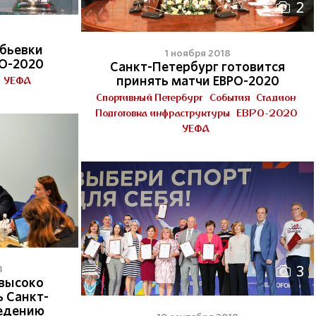
2
бьевки
1 ноября 2018
О-2020
Санкт-Петербург готовится
УЕФА
принять матчи ЕВРО-2020
Спортивный Петербург
События
Стадион
Подготовка инфраструктуры
ЕВРО-2020
УЕФА
3
8
высоко
ь Санкт-
ведению