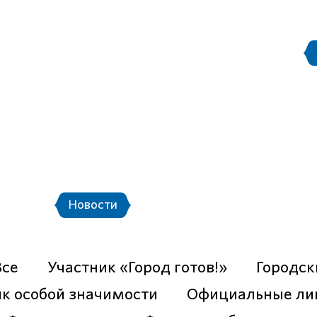
Правила поведения на с
етербург
Стадион Санкт-Петербург
ой транспорт и шаттлы
Календарь мат
События
Новости
Фото
Видео
Все
Участник «Город готов!»
Городск
к особой значимости
Официальные ли