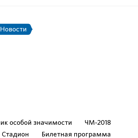
не
Паспорт болельщика
Eng
Новости
Билетная программа
алендарь матчей ЧМ-2018
 FIFA
ик особой значимости
ЧМ-2018
Стадион
Билетная программа