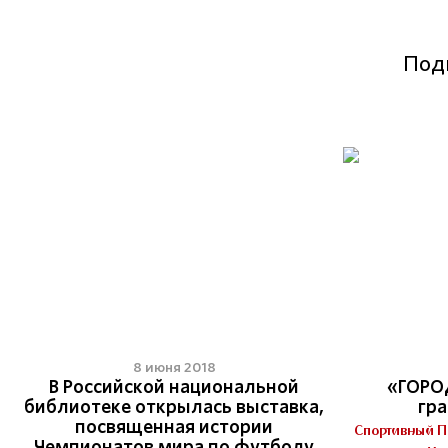
Под
5
8 июня 2018
В Российской национальной
«ГОРО
библиотеке открылась выставка,
гра
посвященная истории
Спортивный П
Чемпионатов мира по футболу