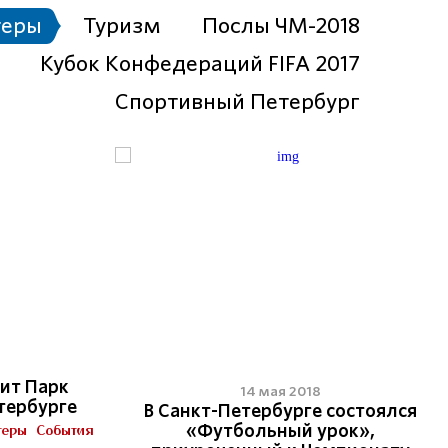
теры
Туризм
Послы ЧМ-2018
Кубок Конфедераций FIFA 2017
Спортивный Петербург
1
9
тит Парк
14 мая 2018
тербурге
В Санкт-Петербурге состоялся
теры
События
«Футбольный урок»,