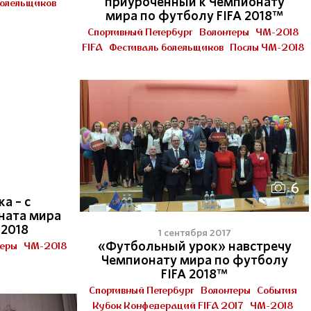
приуроченный к Чемпионату
болельщиков
мира по футболу FIFA 2018™
Спортивный Петербург
Волонтеры
ЧМ-2018
FIFA
Фестиваль болельщиков
Послы ЧМ-2018
4
6
а – с
ната мира
 2018
1 сентября 2017
теры
ЧМ-2018
«Футбольный урок» навстречу
Чемпионату мира по футболу
FIFA 2018™
Спортивный Петербург
Волонтеры
События
Кубок Конфедераций FIFA 2017
ЧМ-2018