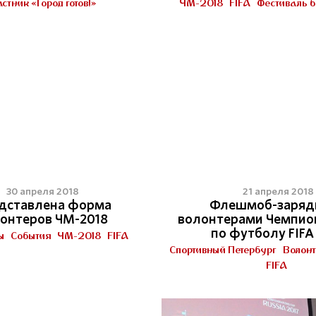
стник «Город готов!»
ЧМ-2018
FIFA
Фестиваль 
3
30 апреля 2018
21 апреля 2018
дставлена форма
Флешмоб-зарядк
онтеров ЧМ-2018
волонтерами Чемпио
по футболу FIFA
ы
События
ЧМ-2018
FIFA
Спортивный Петербург
Волон
FIFA