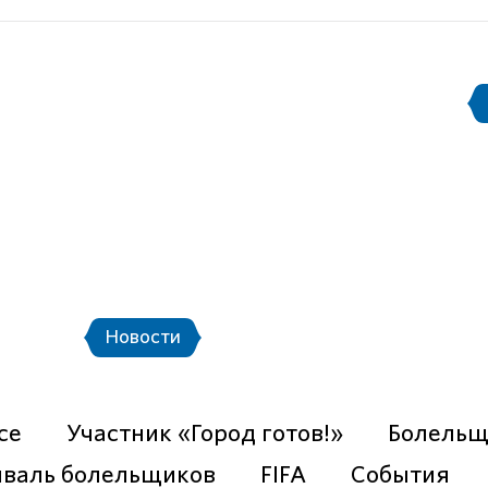
Документы
Информация для СМИ
Правила поведения на стадио
етербург
Стадион Санкт-Петербург
ёры
Городской транспорт и шаттлы
К
«Город готов!»
Фестиваль болельщиков
Волонтеры
Новости
Фото
Видео
се
Участник «Город готов!»
Болельщ
валь болельщиков
FIFA
События