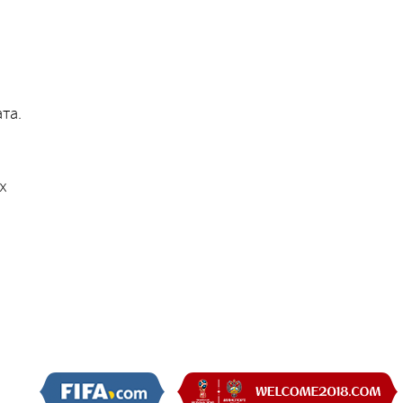
та.
х