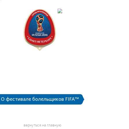
Санкт-П
Волонт
Проект 
О фести
О фестивале болельщиков FIFA™
Информация д
вернуться на главную