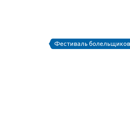
Документы
Информация для СМИ
Правила поведения на с
етербург
Стадион Санкт-Петербург
ёры
Городской транспорт и шаттлы
К
«Город готов!»
Фестиваль болельщиков
вале болельщик
ля СМИ
Программа Фестиваля болельщиков
Н