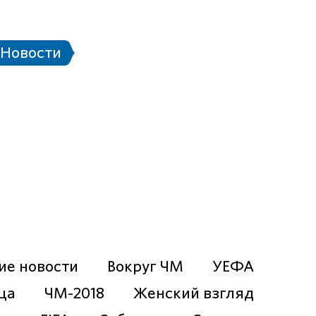
 стадионе
Паспорт болельщика
Eng
Новости
чей ЧМ-2018
Проект «Город готов!»
ие новости
Вокруг ЧМ
УЕФА
ца
ЧМ-2018
Женский взгляд