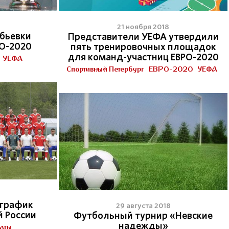
21 ноября 2018
бьевки
Представители УЕФА утвердили
О-2020
пять тренировочных площадок
для команд-участниц ЕВРО-2020
УЕФА
Спортивный Петербург
ЕВРО-2020
УЕФА
 график
29 августа 2018
й России
Футбольный турнир «Невские
надежды»
аты