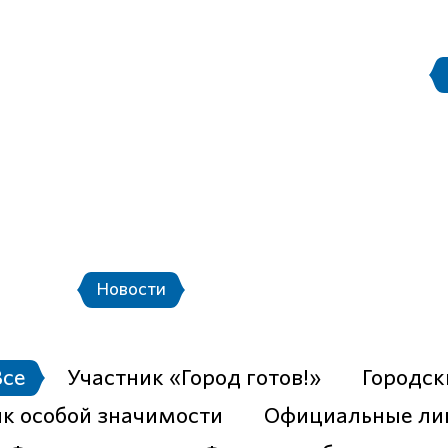
Правила поведения на
етербург
Стадион Санкт-Петербург
ой транспорт и шаттлы
Календарь мат
Новости
Новости
Фото
Видео
Все
Участник «Город готов!»
Городск
к особой значимости
Официальные ли