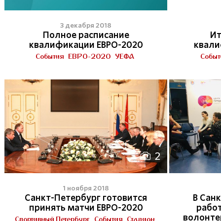
3 декабря 2018
Полное расписание
Ит
квалификации ЕВРО-2020
квали
События
ЕВРО-2020
УЕФА
Событ
2
1 ноября 2018
Санкт-Петербург готовится
В Сан
принять матчи ЕВРО-2020
работ
волонте
Спортивный Петербург
События
Стадион