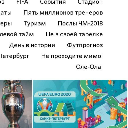
ов
FIFA
События
Стадион
даты
Пять миллионов тренеров
теры
Туризм
Послы ЧМ-2018
левой тайм
Не в своей тарелке
День в истории
Футпрогноз
Петербург
Не проходите мимо!
Оле-Ола!