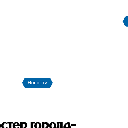
Правила поведения на
етербург
Стадион Санкт-Петербург
ой транспорт и шаттлы
Календарь мат
Новости
Новости
Фото
Видео
тер города-