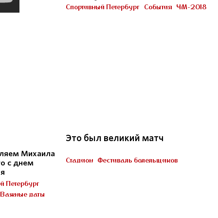
Петербурге
Спортивный Петербург
События
ЧМ-2018
Участник «Город готов!»
22
Это был великий матч
ляем Михаила
Стадион
Фестиваль болельщиков
о с днем
Пять миллионов тренеров
ия
й Петербург
Важные даты