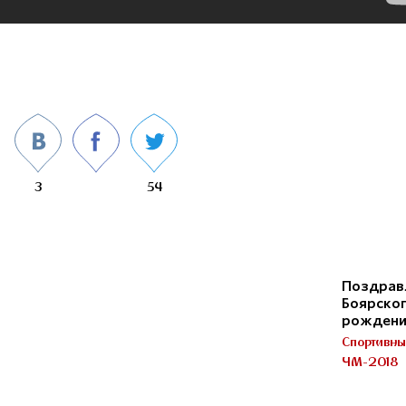
3
54
Поздрав
Боярског
рожден
Спортивны
ЧМ-2018