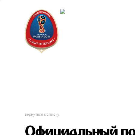
Санкт-П
Городск
вернуться к списку
Официальный пос