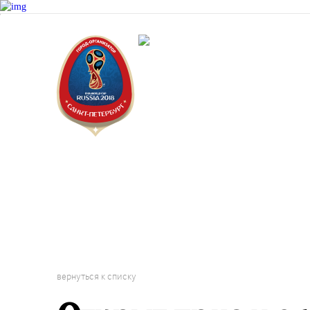
Докум
Санкт-Пет
Городской 
Фестиваль
вернуться к списку