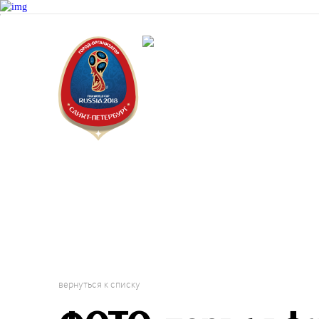
Докум
Санкт-Пет
Городской 
Фестиваль
вернуться к списку