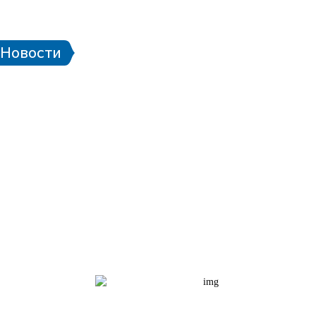
 стадионе
Паспорт болельщика
Eng
Новости
чей ЧМ-2018
Проект «Город готов!»