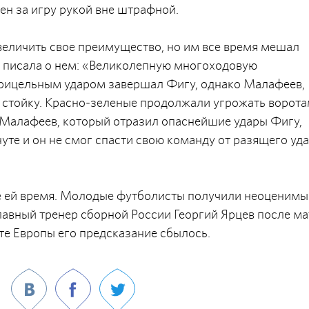
ен за игру рукой вне штрафной.
увеличить свое преимущество, но им все время мешал
» писала о нем: «Великолепную многоходовую
прицельным ударом завершал Фигу, однако Малафеев,
ю стойку. Красно-зеленые продолжали угрожать ворот
л Малафеев, который отразил опаснейшие удары Фигу,
те и он не смог спасти свою команду от разящего уд
йте ей время. Молодые футболисты получили неоценим
главный тренер сборной России Георгий Ярцев после ма
ате Европы его предсказание сбылось.