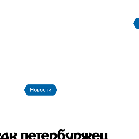
Правила поведения на
етербург
Стадион Санкт-Петербург
ой транспорт и шаттлы
Календарь мат
Новости
Новости
Фото
Видео
 как петербуржец