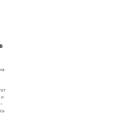
в
на
тот
 и
 –
ось