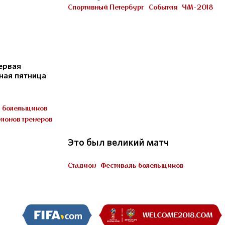
Петербурге
Спортивный Петербург
События
ЧМ-2018
Участник «Город готов!»
ервая
ная пятница
22
ь болельщиков
ионов тренеров
Это был великий матч
Стадион
Фестиваль болельщиков
Пять миллионов тренеров