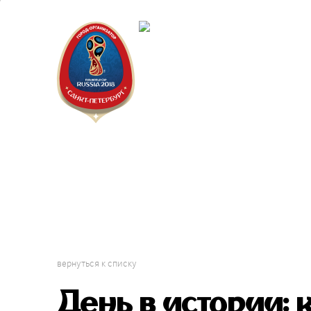
Санкт-П
Городск
вернуться к списку
День в истории: