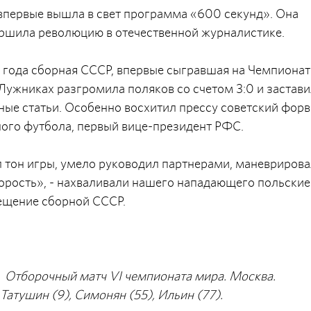
впервые вышла в свет программа «600 секунд». Она
ершила революцию в отечественной журналистике.
года сборная СССР, впервые сыгравшая на Чемпионат
 Лужниках разгромила поляков со счетом 3:0 и застав
ные статьи. Особенно восхитил прессу советский фор
ного футбола, первый вице-президент РФС.
 тон игры, умело руководил партнерами, маневрирова
корость», - нахваливали нашего нападающего польские
рещение сборной СССР.
а. Отборочный матч VI чемпионата мира. Москва.
Татушин (9), Симонян (55), Ильин (77).