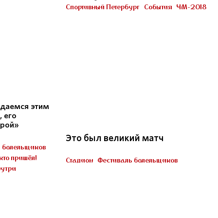
Петербурге
Спортивный Петербург
События
ЧМ-2018
Участник «Город готов!»
22
даемся этим
 его
рой»
Это был великий матч
ь болельщиков
кто пришёл!
Стадион
Фестиваль болельщиков
нутри
Пять миллионов тренеров