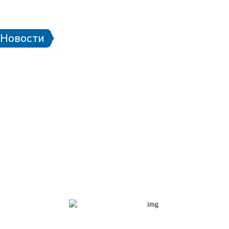
 стадионе
Паспорт болельщика
Eng
Новости
Билетная программа
алендарь матчей ЧМ-2018