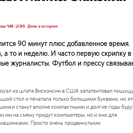
слы ЧМ-2018
День в истории
длится 90 минут плюс добавленное время.
а то и неделю. И часто первую скрипку в
ые журналисты. Футбол и прессу связыва
уэл из штата Висконсин в США запатентовал пишущ
ьшой стол и печатала только большими буквами, но эт
шинки станут вполне компактными и долгие годы буду
 им на смену придут компьютеры, но и они для
и машинками. Просто очень продвинутыми.