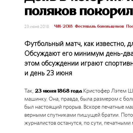
поляков покорил
ЧМ-2018
Фестиваль болельщиков
По
23 июня 2018
Футбольный матч, как известно, 
Обсуждают его минимум день-два, 
этом обсуждении играют спортивн
и день 23 июня
Так,
Кристофер Лэтем Шо
23 июня 1868 года
машинку. Она, правда, была размером с бол
был настоящий прорыв. Вскоре печатные ма
верными спутниками пишущей братии. Потом
журналистов останутся, по сути, печатным