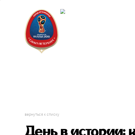
Санкт-П
Волонт
Проект 
вернуться к списку
День в истории: