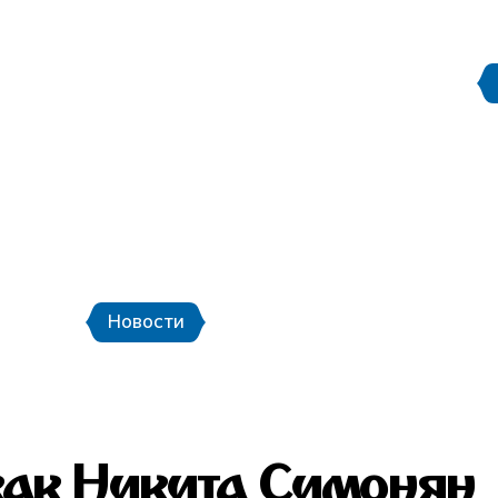
Документы
Правила поведения на
етербург
Стадион Санкт-Петербург
ёры
Городской транспорт и шаттлы
К
«Город готов!»
Новости
Новости
Фото
Видео
 как Никита Симонян