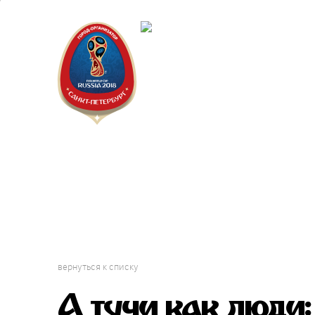
Санкт-Пет
Календарь
вернуться к списку
А тучи как люди: