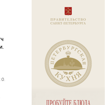
тч
и.
:0.
у