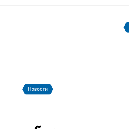
Документы
Информация для СМИ
етербург
Стадион Санкт-Петербург
еры
Городской транспорт и шаттлы
К
Новости
Новости
Фото
Видео