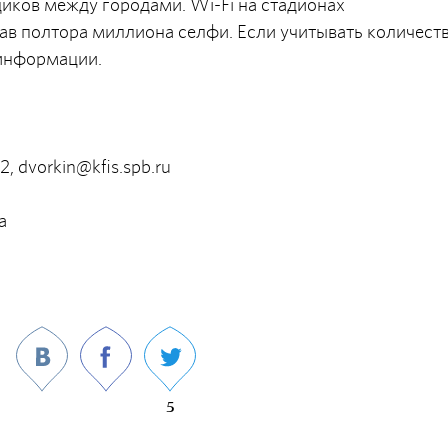
иков между городами. Wi-Fi на стадионах
ав полтора миллиона селфи. Если учитывать количест
 информации.
22,
dvorkin@kfis.spb.ru
а
5