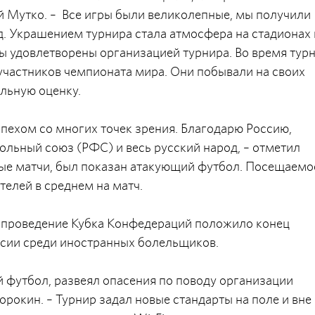
й Мутко. – Все игры были великолепные, мы получили
д. Украшением турнира стала атмосфера на стадионах 
ды удовлетворены организацией турнира. Во время тур
участников чемпионата мира. Они побывали на своих
ельную оценку.
пехом со многих точек зрения. Благодарю Россию,
льный союз (РФС) и весь русский народ, – отметил
ые матчи, был показан атакующий футбол. Посещаемо
телей в среднем на матч.
е проведение Кубка Конфедераций положило конец
сии среди иностранных болельщиков.
 футбол, развеял опасения по поводу организации
орокин. – Турнир задал новые стандарты на поле и вне