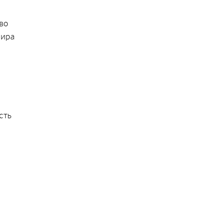
во
нира
сть