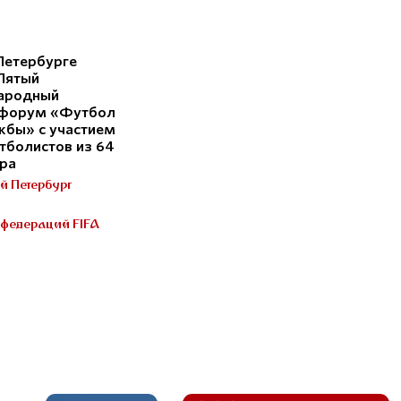
Петербурге
Пятый
ародный
 форум «Футбол
жбы» с участием
тболистов из 64
ира
й Петербург
нфедераций FIFA