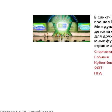
В Санкт-
прошел 
Междун
детский
для дру
юных фу
стран м
Спортивны
События
Кубок Ко
2017
FIFA