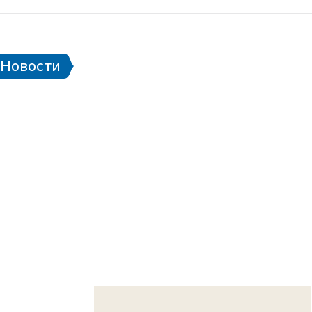
Правила поведения на стадионе
Eng
Новости
Билетная программа
алендарь матчей ЧМ-2018