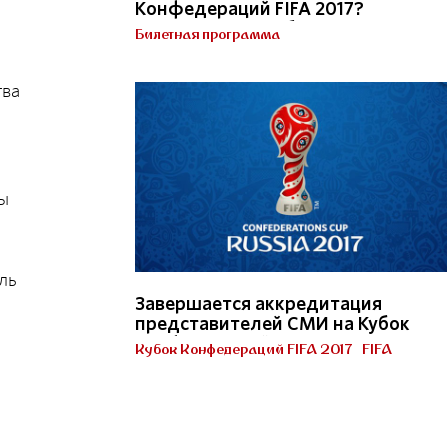
Конфедераций FIFA 2017?
Получи Паспорт болельщика!
Билетная программа
Кубок Конфедераций FIFA 2017
тва
мы
ль
Завершается аккредитация
представителей СМИ на Кубок
Конфедераций FIFA 2017 в
Кубок Конфедераций FIFA 2017
FIFA
России