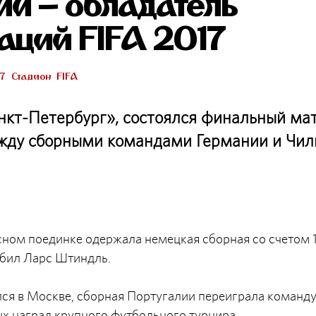
и – обладатель
аций FIFA 2017
17
Стадион
FIFA
анкт-Петербург», состоялся финальный ма
ежду сборными командами Германии и Чил
ном поединке одержала немецкая сборная со счетом 1
абил Ларс Штиндль.
ялся в Москве, сборная Португалии переиграла команд
ых наград крупного футбольного турнира.