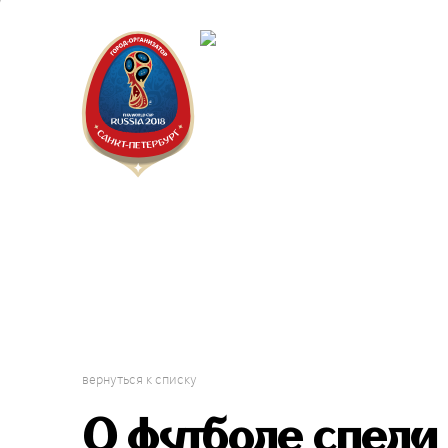
Санкт-Пет
Календарь
вернуться к списку
О футболе спели