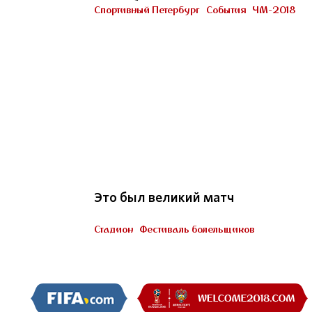
Петербурге
Спортивный Петербург
События
ЧМ-2018
Участник «Город готов!»
22
Это был великий матч
Стадион
Фестиваль болельщиков
Пять миллионов тренеров