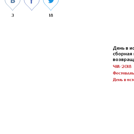
3
18
День в и
сборная 
возвращ
ЧМ-2018
Фестивал
День в ис