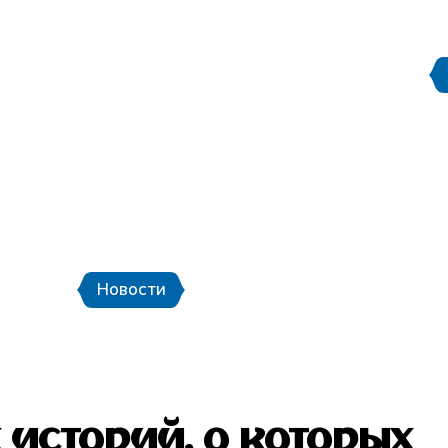
Правила поведения на
етербург
Стадион Санкт-Петербург
ой транспорт и шаттлы
Календарь мат
Новости
Новости
Фото
Видео
 историй, о которых