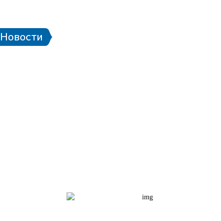
 стадионе
Паспорт болельщика
Eng
Новости
чей ЧМ-2018
Проект «Город готов!»