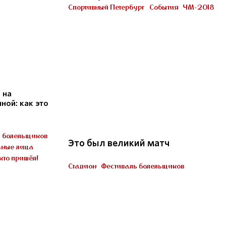
Петербурге
Спортивный Петербург
События
ЧМ-2018
Участник «Город готов!»
 на
ой: как это
22
ь болельщиков
Это был великий матч
ные лица
кто пришёл!
Стадион
Фестиваль болельщиков
Пять миллионов тренеров