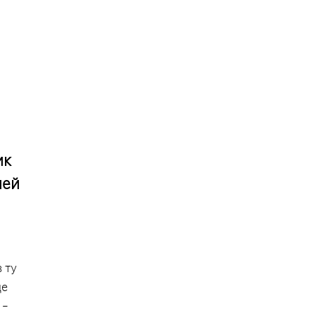
ик
ией
 ту
де
 –