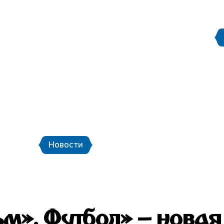
Правила поведения на
етербург
Стадион Санкт-Петербург
ой транспорт и шаттлы
Календарь мат
Новости
Новости
Фото
Видео
м». Футбол» – новая