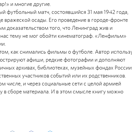
ар!» и многие другие.
ый футбольный матч, состоявшийся 31 мая 1942 года,
е вражеской осады. Его проведение в городе-фронте
ым доказательством того, что Ленинград жив и
х нас тему не мог обойти кинематограф. «Ленфильм»
ии.
том, как снимались фильмы о футболе. Автор использ
люстрируют афиши, редкие фотографии и дополняют
ичных архивах, библиотеках, музейных фондах России
ственных участников событий или их родственников.
ом числе, и через социальные сети с целой армией
 в сборе материала. И в этом смысле книгу можно