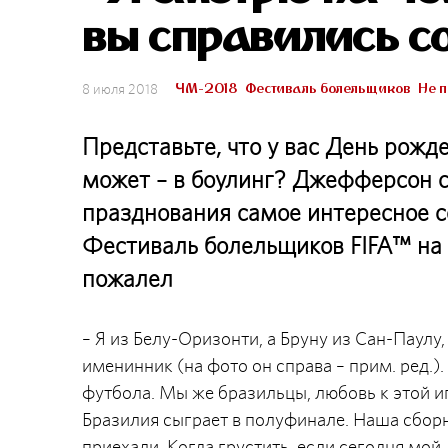
вы справились с
ЧМ-2018
Фестиваль болельщиков
Не п
8 июля 2018
Представьте, что у вас День рожден
может – в боулинг? Джефферсон с
празднования самое интересное с
Фестиваль болельщиков FIFA™ на 
пожалел
– Я из Белу-Оризонти, а Бруну из Сан-Паулу
именинник (на фото он справа – прим. ред.
футбола. Мы же бразильцы, любовь к этой иг
Бразилия сыграет в полуфинале. Наша сборн
приехали. Когда грустить, если сегодня мой 