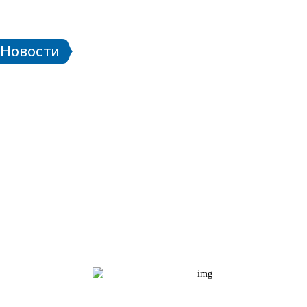
 стадионе
Паспорт болельщика
Eng
Новости
чей ЧМ-2018
Проект «Город готов!»