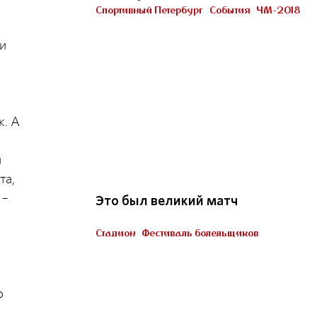
Петербурге
Спортивный Петербург
События
ЧМ-2018
Участник «Город готов!»
ли
к. А
22
и
та,
 –
Это был великий матч
Стадион
Фестиваль болельщиков
Пять миллионов тренеров
о