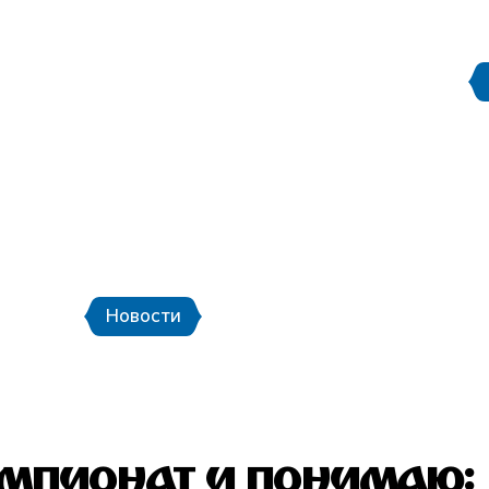
Правила поведения на
етербург
Стадион Санкт-Петербург
ой транспорт и шаттлы
Календарь мат
Новости
Новости
Фото
Видео
мпионат и понимаю: