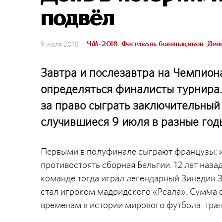
подвёл
ЧМ-2018
Фестиваль болельщиков
День
9 июля 2018
Завтра и послезавтра на Чемпион
определяться финалисты турнира. 
за право сыграть заключительный 
случившиеся 9 июля в разные год
Первыми в полуфинале сыграют французы: и
противостоять сборная Бельгии. 12 лет наз
команде тогда играл легендарный Зинедин Зи
стал игроком мадридского «Реала». Сумма е
временам в истории мирового футбола: тра