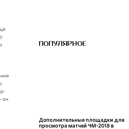
цци
о
ПОПУЛЯРНОЕ
м
ения
ю
ер-
– он
Дополнительные площадки для
просмотра матчей ЧМ-2018 в