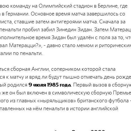
вою команду на Олимпийский стадион в Берлине, где
в Германии. Основное время матча завершилось со
листа, ставшие затем антигероями матча. Сначала за
пенальти пробил забил Зинедин Зидан. Затем Матера
ополнительное время Зидан был удалён с поля за то, чт
азал Матерацци?», - давно стало мемом и риторически
алии по пенальти.
оться сборная Англии, соперником которой стала
ся к матчу и вряд ли будут пышно отмечать день рожд
рый родился
. Первый вызов в сборну
9 июля 1985 года
да же он был включен в символическую сборную Премь
ного из главных «ныряльщиков» британского футбола 
тавленных на нём пенальти в истории английской