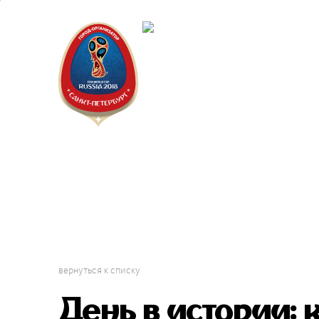
Санкт-П
Городск
вернуться к списку
День в истории: