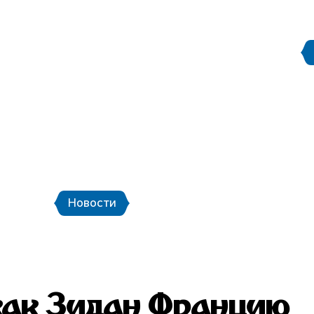
Правила поведения на
етербург
Стадион Санкт-Петербург
ой транспорт и шаттлы
Календарь мат
Новости
Новости
Фото
Видео
 как Зидан Францию