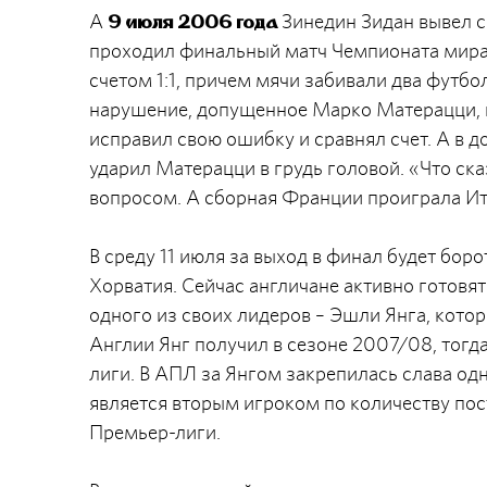
А
Зинедин Зидан вывел с
9 июля 2006 года
проходил финальный матч Чемпионата мира 
счетом 1:1, причем мячи забивали два футбо
нарушение, допущенное Марко Матерацци, 
исправил свою ошибку и сравнял счет. А в д
ударил Матерацци в грудь головой. «Что ск
вопросом. А сборная Франции проиграла Ит
В среду 11 июля за выход в финал будет бор
Хорватия. Сейчас англичане активно готовят
одного из своих лидеров – Эшли Янга, кото
Англии Янг получил в сезоне 2007/08, тог
лиги. В АПЛ за Янгом закрепилась слава од
является вторым игроком по количеству пос
Премьер-лиги.