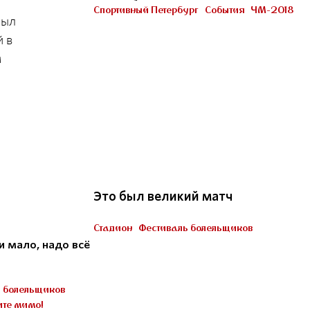
Петербурге
Спортивный Петербург
События
ЧМ-2018
был
Участник «Город готов!»
й в
м
22
Это был великий матч
Стадион
Фестиваль болельщиков
Пять миллионов тренеров
 мало, надо всё
ь болельщиков
ите мимо!