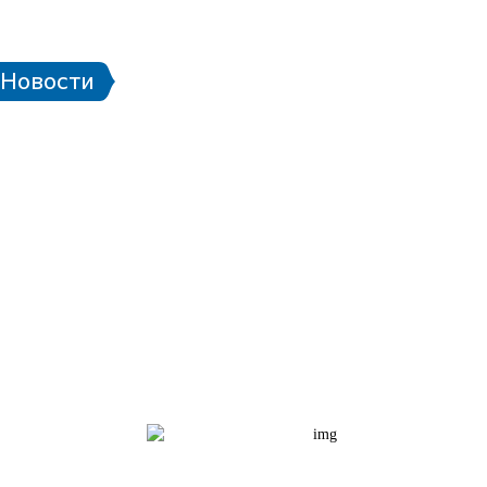
 стадионе
Паспорт болельщика
Eng
Новости
чей ЧМ-2018
Проект «Город готов!»