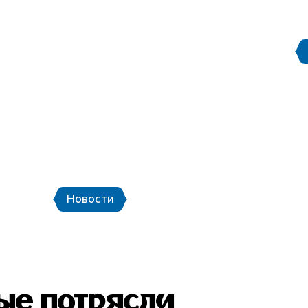
Правила поведения на
етербург
Стадион Санкт-Петербург
ой транспорт и шаттлы
Календарь мат
Новости
Новости
Фото
Видео
рые потрясли