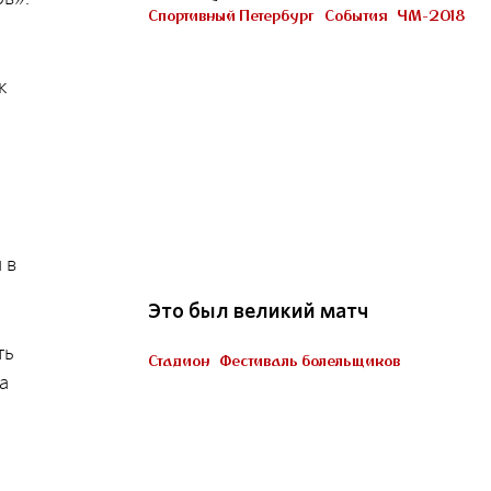
Петербурге
Спортивный Петербург
События
ЧМ-2018
Участник «Город готов!»
к
ч
22
 в
Это был великий матч
ть
Стадион
Фестиваль болельщиков
а
Пять миллионов тренеров