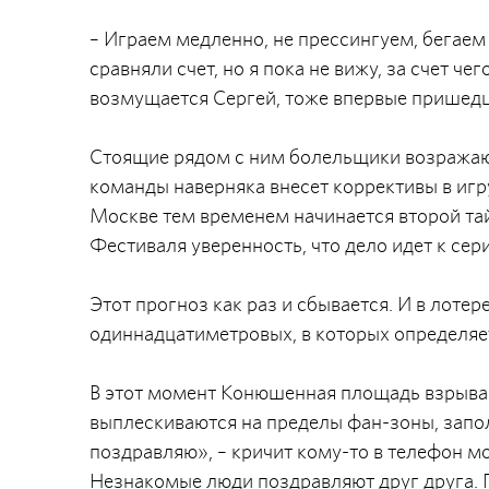
– Играем медленно, не прессингуем, бегаем 
сравняли счет, но я пока не вижу, за счет ч
возмущается Сергей, тоже впервые прише
Стоящие рядом с ним болельщики возражают
команды наверняка внесет коррективы в игру
Москве тем временем начинается второй тай
Фестиваля уверенность, что дело идет к сер
Этот прогноз как раз и сбывается. И в лоте
одиннадцатиметровых, в которых определяетс
В этот момент Конюшенная площадь взрывае
выплескиваются на пределы фан-зоны, запол
поздравляю», – кричит кому-то в телефон м
Незнакомые люди поздравляют друг друга. 