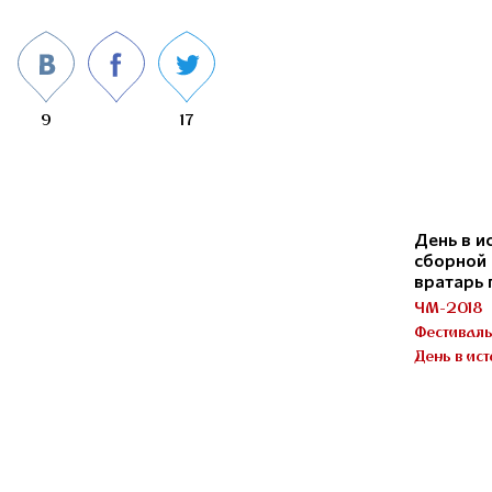
9
17
День в и
сборной 
вратарь
ЧМ-2018
Фестивал
День в ис