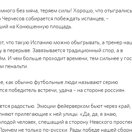
много без мяча, теряем силы! Хорошо, что отыгрались
его Черчесов собирается побеждать испанцев, –
дший на Конюшенную площадь.
, что такую Испанию можно обыгрывать, а тренер на
 в перерыве. Завязывается традиционный спор, а в
м. И чем больше проходит времени, тем сильнее у го
ии пенальти.
рее, как обычно футбольные люди называют серию
я победитель встречи, удача – на стороне россиян.
тся радостью. Эмоции фейерверком бьют через край,
няют прилегающие к ней улицы. «Да, да, я знаю,
олодой человек, спешащий в сторону Невского проспек
Причем не только по-русски. Рады победе нашей сбор