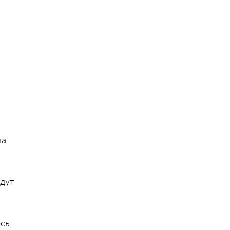
на
дут
сь.