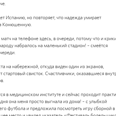
че.
ет Испанию, но повторяет, что надежда умирает
на Конюшенную.
 матч на телефоне здесь, в очереди, потому что и крик
народу набралось на маленький стадион! – смеётся
череди.
а на набережной, откуда виден один из экранов,
ет стартовый свисток. Счастливчики, оказавшиеся внут
в.
ится в медицинском институте и сейчас проходит практи
дня она меня просто выгнала из дома! – с улыбкой
оего футбола и предложила посмотреть игру сборной в
ящее место и увидел указатель «Фестиваль болельщик