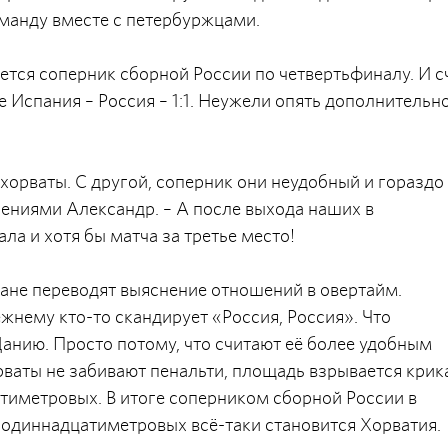
оманду вместе с петербуржцами.
ется соперник сборной России по четвертьфиналу. И с
гре Испания – Россия – 1:1. Неужели опять дополнительн
 хорваты. С другой, соперник они неудобный и гораздо
нениями Александр. – А после выхода наших в
а и хотя бы матча за третье место!
тчане переводят выяснение отношений в овертайм.
жнему кто-то скандирует «Россия, Россия». Что
анию. Просто потому, что считают её более удобным
рваты не забивают пенальти, площадь взрывается кри
атиметровых. В итоге соперником сборной России в
 одиннадцатиметровых всё-таки становится Хорватия.