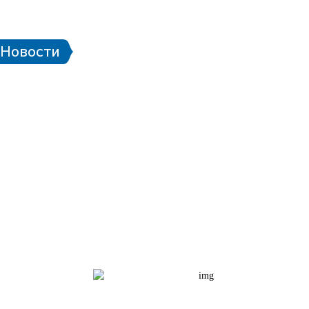
 стадионе
Паспорт болельщика
Eng
Новости
чей ЧМ-2018
Проект «Город готов!»