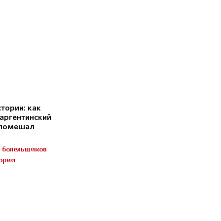
стории: как
аргентинский
 помешал
ь болельщиков
тории