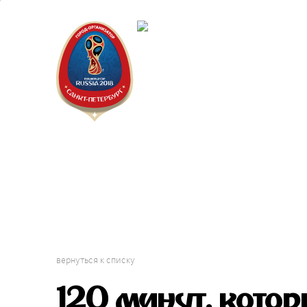
Санкт-П
Городск
вернуться к списку
120 минут, кото