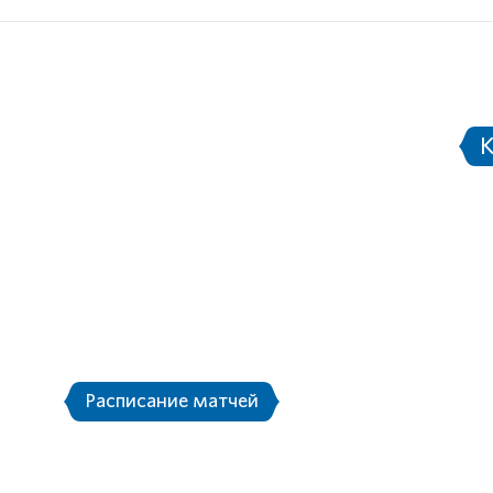
Документы
Информация для СМИ
етербург
Стадион Санкт-Петербург
еры
Городской транспорт и шаттлы
К
рь матчей ЧМ-2018
Фан-зона Санкт-Пе
дераций FIFA 2
Расписание матчей
О турнире