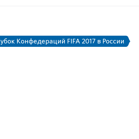
Правила поведения на стадионе
Eng
Новости
Билетная программа
убок Конфедераций FIFA 2017 в России
тербурга
017 в России