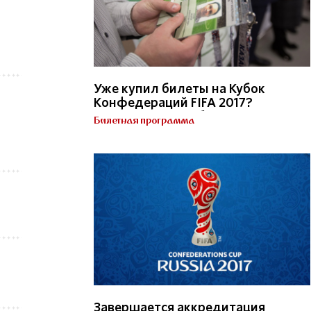
Уже купил билеты на Кубок
Конфедераций FIFA 2017?
Получи Паспорт болельщика!
Билетная программа
Кубок Конфедераций FIFA 2017
Завершается аккредитация