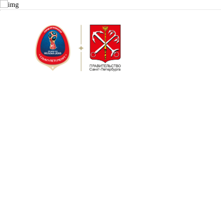
Санкт-П
Волонт
Календа
Кубок Конфе