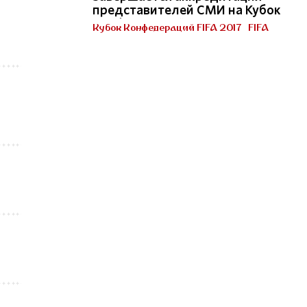
представителей СМИ на Кубок
Конфедераций FIFA 2017 в
Кубок Конфедераций FIFA 2017
FIFA
России