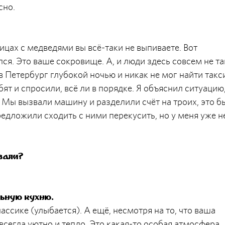
сно.
улицах с медведями вы всё-таки не выпиваете. Вот
ся. Это ваше сокровище. А, и люди здесь совсем не та
в Петербург глубокой ночью и никак не мог найти такс
ят и спросили, всё ли в порядке. Я объяснил ситуацию,
 Мы вызвали машину и разделили счёт на троих, это б
едложили сходить с ними перекусить, но у меня уже н
вали?
льную кухню.
ассике (улыбается). А ещё, несмотря на то, что ваша
всегда уютно и тепло. Это какая-то особая атмосфера,