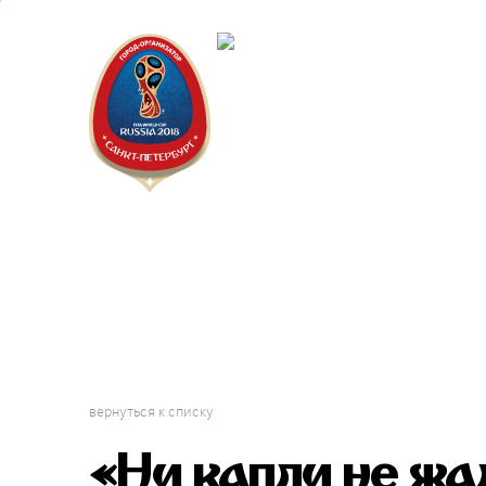
Санкт-П
Городск
вернуться к списку
«Ни капли не жа