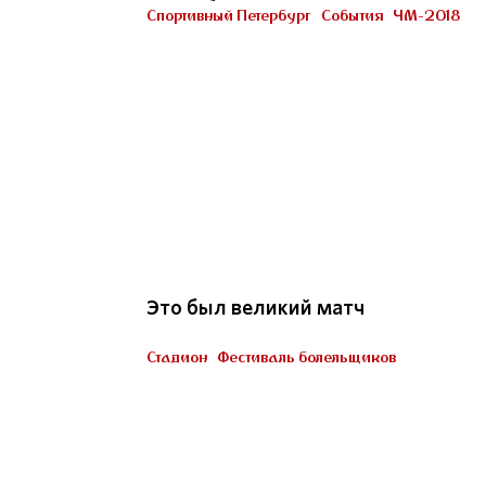
Петербурге
Спортивный Петербург
События
ЧМ-2018
Участник «Город готов!»
22
Это был великий матч
Стадион
Фестиваль болельщиков
Пять миллионов тренеров