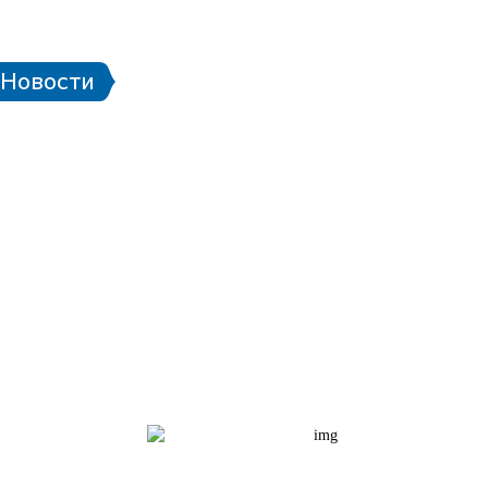
 стадионе
Паспорт болельщика
Eng
Новости
чей ЧМ-2018
Проект «Город готов!»