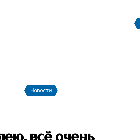
Правила поведения на
етербург
Стадион Санкт-Петербург
ой транспорт и шаттлы
Календарь мат
Новости
Новости
Фото
Видео
лею, всё очень