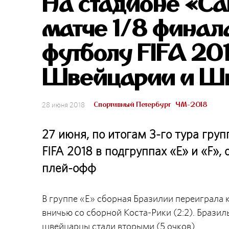
На стадионе «Са
матче 1/8 финал
футболу FIFA 20
Швейцарии и Ш
Спортивный Петербург
ЧМ-2018
28 июня 2018
27 июня, по итогам 3-го тура гру
FIFA 2018 в подгруппах «E» и «F»
плей-офф
В группе «Е» cборная Бразилии переиграла 
вничью со сборной Коста-Рики (2:2). Бразиль
швейцарцы стали вторыми (5 очков).