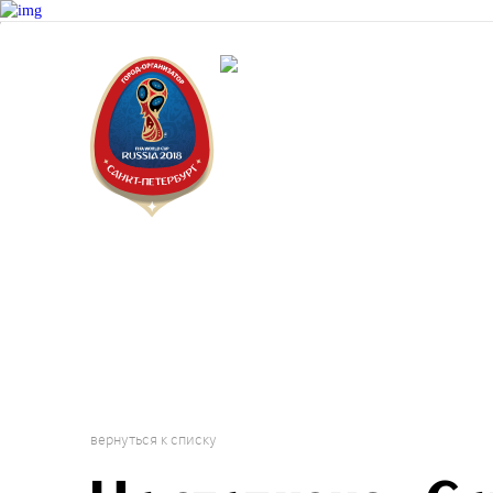
Докум
Санкт-Пет
Городской 
Фестиваль
вернуться к списку