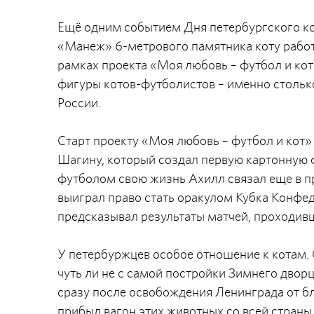
Ещё одним событием Дня петербургского ко
«Манеж» 6-метрового памятника коту работ
рамках проекта «Моя любовь – футбол и ко
фигуры котов-футболистов – именно столько
России.
Старт проекту «Моя любовь – футбол и кот
Шагину, который создал первую картонную 
футболом свою жизнь Ахилл связал еще в п
выиграл право стать оракулом Кубка Конфе
предсказывал результаты матчей, проходивш
У петербуржцев особое отношение к котам.
чуть ли не с самой постройки Зимнего дворц
сразу после освобождения Ленинграда от бл
прибыл вагон этих животных со всей страны