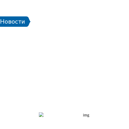
 стадионе
Паспорт болельщика
Eng
Новости
чей ЧМ-2018
Проект «Город готов!»