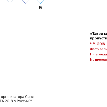
16
«Такое с
пропусти
ЧМ-2018
Фестивал
Пять милл
Не проход
организатора Санкт-
IFA 2018 в России™