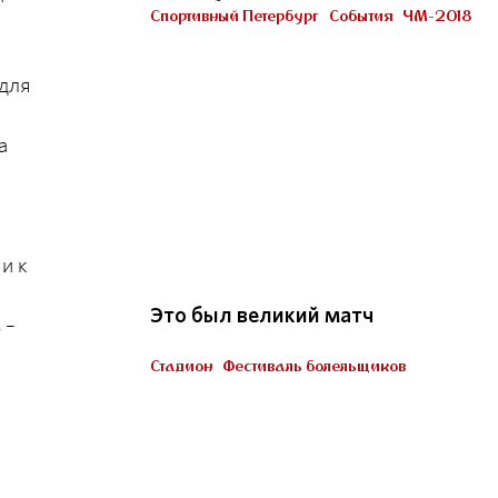
Петербурге
Спортивный Петербург
События
ЧМ-2018
Участник «Город готов!»
 для
а
22
и к
Это был великий матч
 –
Стадион
Фестиваль болельщиков
Пять миллионов тренеров