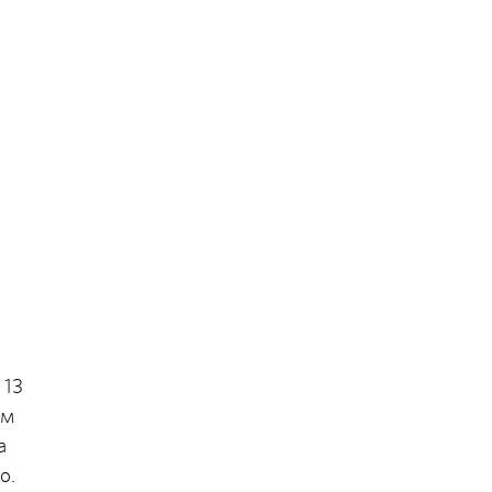
 13
ом
а
о.