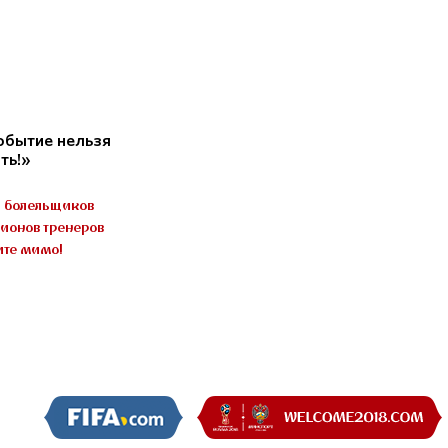
обытие нельзя
ть!»
ь болельщиков
ионов тренеров
ите мимо!