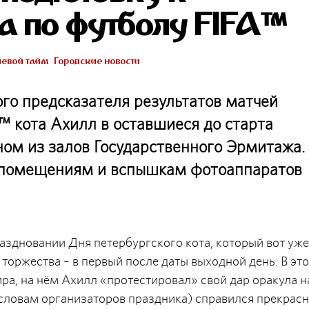
а по футболу FIFA™
евой тайм
Городские новости
го предсказателя результатов матчей
™ кота Ахилл в оставшиеся до старта
ном из залов Государственного Эрмитажа.
 помещениям и вспышкам фотоаппаратов
аздновании Дня петербургского кота, который вот уже
а торжества – в первый после даты выходной день. В эт
а, на нём Ахилл «протестировал» свой дар оракула н
 словам организаторов праздника) справился прекрасн