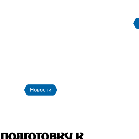
Правила поведения на
етербург
Стадион Санкт-Петербург
ой транспорт и шаттлы
Календарь мат
Новости
Новости
Фото
Видео
подготовку к