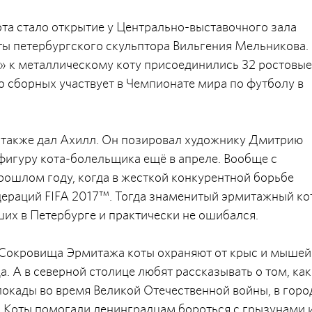
та стало открытие у Центрально-выставочного зала
ы петербургского скульптора Вильгения Мельникова. 
т» к металлическому коту присоединились 32 ростовые
 сборных участвует в Чемпионате мира по футболу в
» также дал Ахилл. Он позировал художнику Дмитрию
фигуру кота-болельщика ещё в апреле. Вообще с
рошлом году, когда в жесткой конкурентной борьбе
дераций FIFA 2017™. Тогда знаменитый эрмитажный ко
их в Петербурге и практически не ошибался.
 Сокровища Эрмитажа коты охраняют от крыс и мышей
а. А в северной столице любят рассказывать о том, как
окады во время Великой Отечественной войны, в горо
. Коты помогали ленинградцам бороться с грызунами 