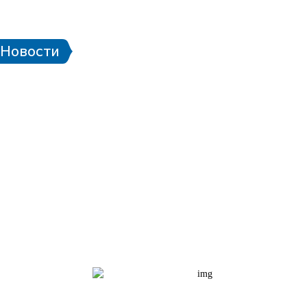
 стадионе
Паспорт болельщика
Eng
Новости
чей ЧМ-2018
Проект «Город готов!»