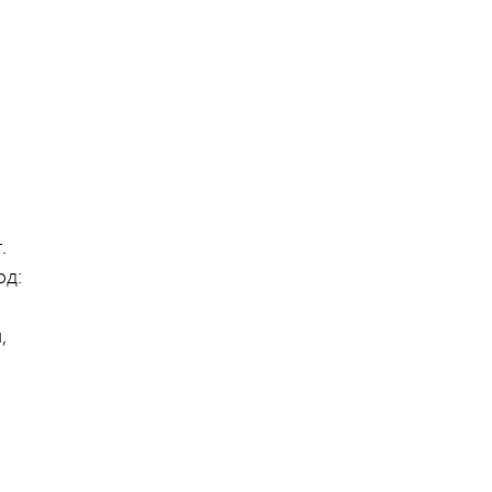
.
од:
,