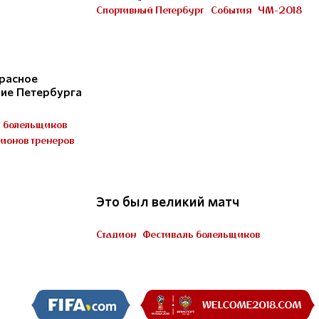
Петербурге
Спортивный Петербург
События
ЧМ-2018
Участник «Город готов!»
расное
ние Петербурга
ь болельщиков
ионов тренеров
22
Это был великий матч
Стадион
Фестиваль болельщиков
Пять миллионов тренеров