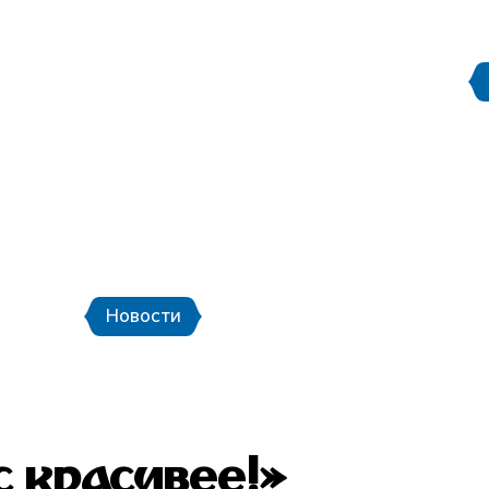
Правила поведения на
етербург
Стадион Санкт-Петербург
ой транспорт и шаттлы
Календарь мат
Новости
Новости
Фото
Видео
с красивее!»