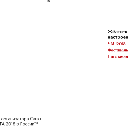
16
Жёлто-к
настрое
ЧМ-2018
Фестивал
Пять милл
организатора Санкт-
IFA 2018 в России™