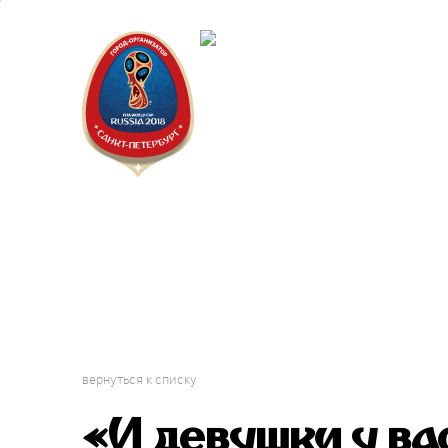
Санкт-П
Городск
вернуться к списку
«И девушки у ва