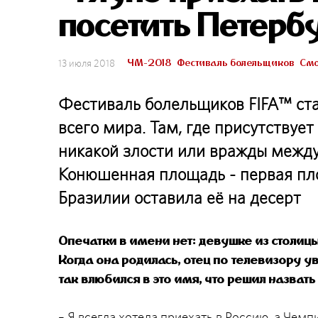
посетить Петерб
ЧМ-2018
Фестиваль болельщиков
Смо
13 июля 2018
Фестиваль болельщиков FIFA™ ст
всего мира. Там, где присутствуе
никакой злости или вражды между
Конюшенная площадь - первая пло
Бразилии оставила её на десерт
Опечатки в имени нет: девушке из столиц
Когда она родилась, отец по телевизору
так влюбился в это имя, что решил назвать
– Я всегда хотела приехать в Россию, а Че