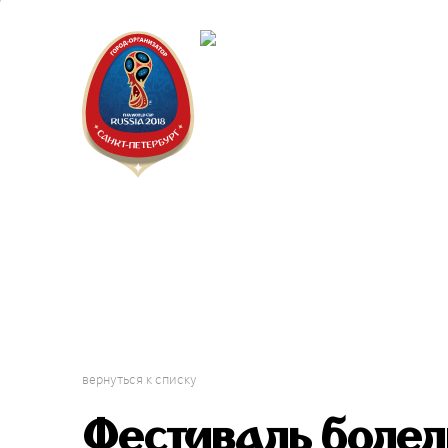
Санкт-П
Волонт
Проект 
вернуться к списку
Фестиваль боле