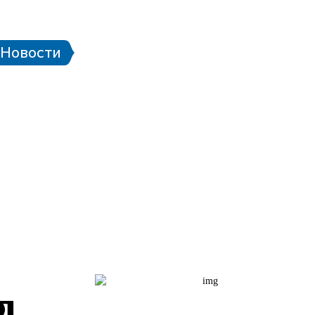
тадионе
Паспорт болельщика
Eng
Новости
Билетная программа
алендарь матчей ЧМ-2018
л