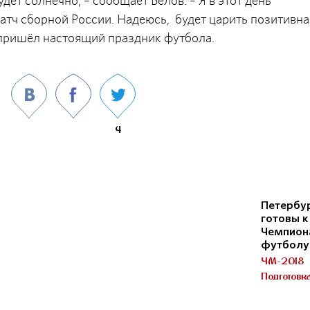
дет солнечно, – сообщает Белов. – Я в этот день
атч сборной России. Надеюсь, будет царить позитивна
 пришёл настоящий праздник футбола.
4
Петербу
готовы 
Чемпион
футболу 
ЧМ-2018
Подготовк