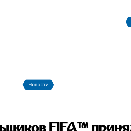
Документы
Информация для СМИ
Правила поведения на с
етербург
Стадион Санкт-Петербург
ёры
Городской транспорт и шаттлы
К
«Город готов!»
Новости
Новости
Фото
Видео
льщиков FIFA™ приня