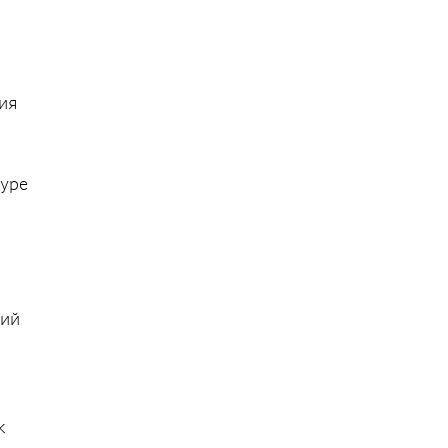
ия
туре
ций
к