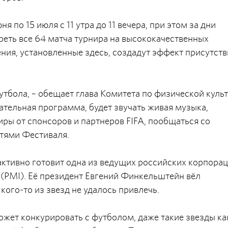
 по 15 июля с 11 утра до 11 вечера, при этом за дни
реть все 64 матча турнира на высококачественных
ения, установленные здесь, создадут эффект присутств
утбола, – обещает глава Комитета по физической куль
ательная программа, будет звучать живая музыка,
иры от спонсоров и партнеров FIFA, пообщаться со
тями Фестиваля.
ктивно готовит одна из ведущих российских корпора
(PMI). Её президент Евгений Финкельштейн вёл
кого-то из звезд не удалось привлечь.
может конкурировать с футболом, даже такие звезды ка