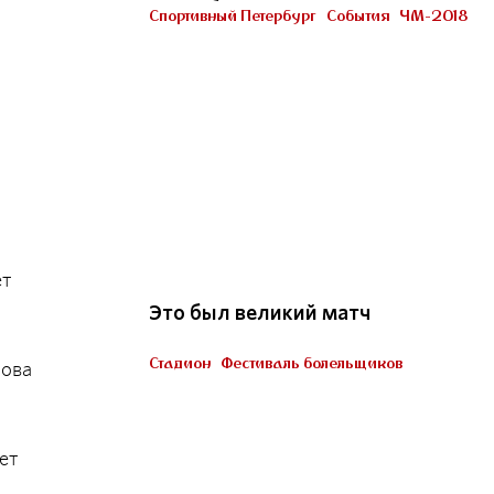
Петербурге
Спортивный Петербург
События
ЧМ-2018
Участник «Город готов!»
22
ет
Это был великий матч
Стадион
Фестиваль болельщиков
сова
Пять миллионов тренеров
ет