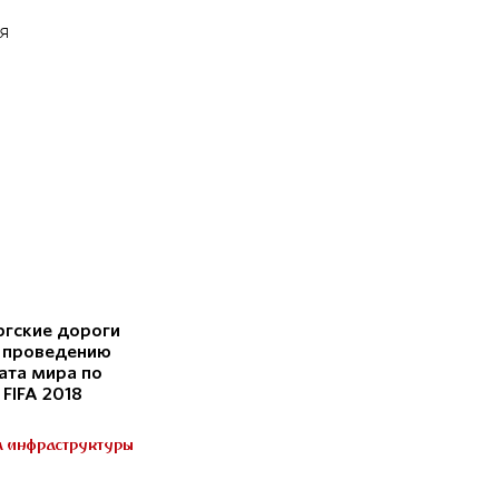
я
ргские дороги
к проведению
ата мира по
FIFA 2018
а инфраструктуры