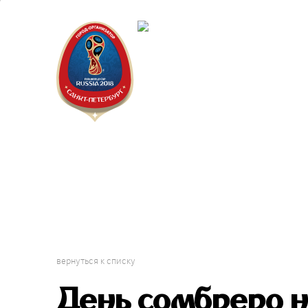
Санкт-Пет
Календарь
вернуться к списку
День сомбреро 