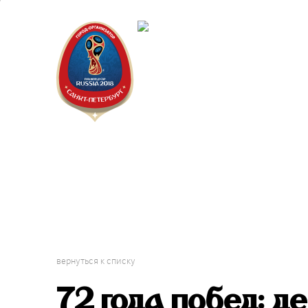
Санкт-П
Городск
вернуться к списку
72 года побед: д