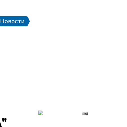
 стадионе
Паспорт болельщика
Eng
Новости
чей ЧМ-2018
Проект «Город готов!»
а"