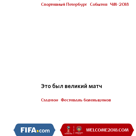
Петербурге
Спортивный Петербург
События
ЧМ-2018
Участник «Город готов!»
22
Это был великий матч
Стадион
Фестиваль болельщиков
Пять миллионов тренеров