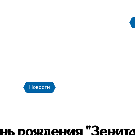
Правила поведения на
етербург
Стадион Санкт-Петербург
ой транспорт и шаттлы
Календарь мат
Новости
Новости
Фото
Видео
ень рождения "Зенит