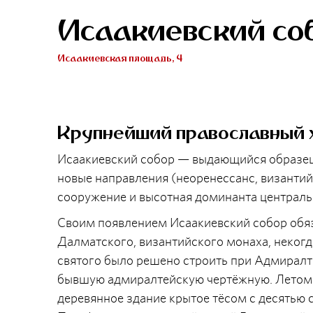
Исаакиевский со
Исаакиевская площадь, 4
Крупнейший православный 
Исаакиевский собор — выдающийся образец
новые направления (неоренессанс, византийс
сооружение и высотная доминанта централь
Своим появлением Исаакиевский собор обяза
Далматского, византийского монаха, некогда
святого было решено строить при Адмиралт
бывшую адмиралтейскую чертёжную. Летом 1
деревянное здание крытое тёсом с десятью