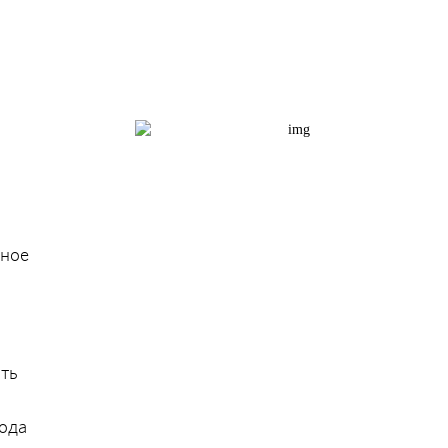
рное
ть
года