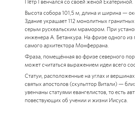
Пётр I венчался со своей женой Екатериной.
Высота собора 101,5 м, длина и ширина — о
Здание украшает 112 монолитных гранитных
серым рускеальским мрамором. При устано
инженера А. Бетанкура. На фризе одного из
самого архитектора Монферрана.
Фраза, помещённая во фризе северного пор
может считаться выражением идеи всего со
Статуи, расположенные на углах и вершинах
святых апостолов (скульптор Витали) — бл
увенчаны статуями евангелистов, то есть ав
повествующих об учении и жизни Иисуса.