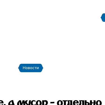
Правила поведения на
етербург
Стадион Санкт-Петербург
ой транспорт и шаттлы
Календарь мат
Новости
Новости
Фото
Видео
, а мусор - отдельно