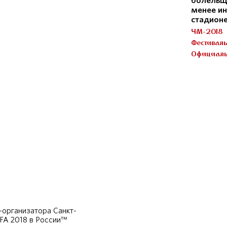
болельщ
менее ин
стадион
ЧМ-2018
Фестивал
Официаль
организатора Санкт-
IFA 2018 в России™