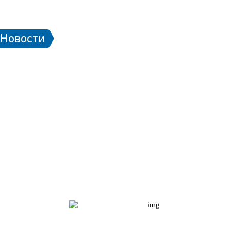
 стадионе
Паспорт болельщика
Eng
Новости
чей ЧМ-2018
Проект «Город готов!»