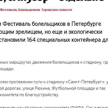
Фестиваль болельщиков
Городские новости
и Фестиваль болельщиков в Петербурге
ющим зрелищем, но еще и экологически
становили 164 специальных контейнера д
вных маршрутах движения болельщиков к стадиону, гд
лощади.
сем протяжении пути к стадиону «Санкт-Петербург»: 
й дорогах, улице Рюхина, Футбольной площади и так
 комитета по благоустройству.
з рекомендаций городу оргкомитета ФИФА. Одна емко