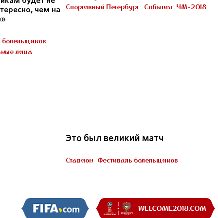
икам будет не
Петербурге
Спортивный Петербург
События
ЧМ-2018
тересно, чем на
Участник «Город готов!»
е»
ь болельщиков
ные лица
22
Это был великий матч
Стадион
Фестиваль болельщиков
Пять миллионов тренеров