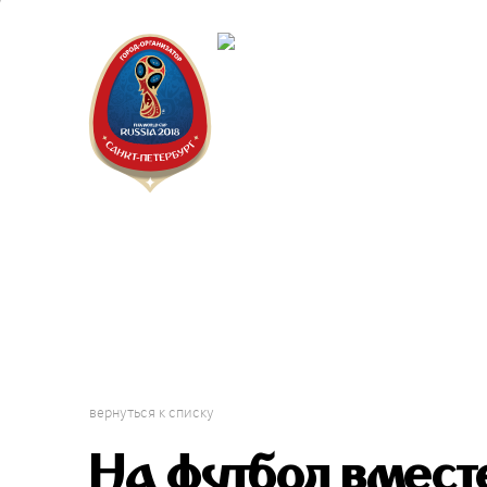
Санкт-П
Городск
вернуться к списку
На футбол вместе