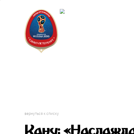
Санкт-Пет
Календарь
вернуться к списку
Кану: «Наслажда