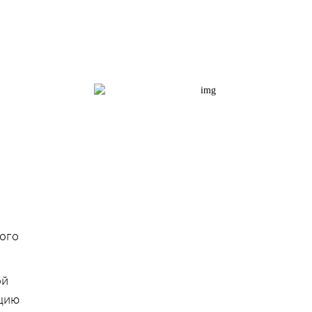
ого
ой
нцию