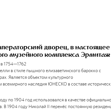
ператорский дворец, в настоящее
ного музейного комплекса Эрмитаж
 в 1754—1762
релли в стиле пышного елизаветинского барокко с
рах. Является объектом культурного
м всемирного наследия ЮНЕСКО в составе историческ
году по 1904 год использовался в качестве официальн
. В 1904 году Николай II перенёс постоянную резиде