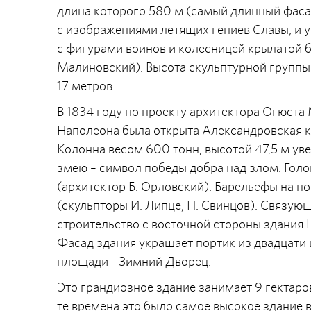
длина которого 580 м (самый длинный фасад
с изображениями летящих гениев Славы, и
с фигурами воинов и колесницей крылатой б
Малиновский). Высота скульптурной группы 
17 метров.
В 1834 году по проекту архитектора Огюста
Наполеона была открыта Александровская ко
Колонна весом 600 тонн, высотой 47,5 м ув
змею – символ победы добра над злом. Голов
(архитектор Б. Орловский). Барельефы на 
(скульпторы И. Липце, П. Свинцов). Связую
строительство с восточной стороны здания 
Фасад здания украшает портик из двадцати
площади - Зимний Дворец.
Это грандиозное здание занимает 9 гектаро
те времена это было самое высокое здание в