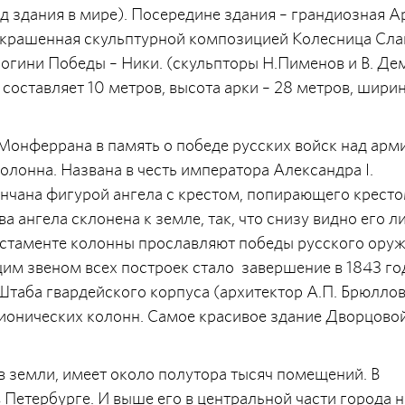
 здания в мире). Посередине здания – грандиозная А
 украшенная скульптурной композицией Колесница Сл
огини Победы – Ники. (скульпторы Н.Пименов и В. Де
составляет 10 метров, высота арки – 28 метров, ширин
 Монферрана в память о победе русских войск над арм
лонна. Названа в честь императора Александра I.
енчана фигурой ангела с крестом, попирающего крест
а ангела склонена к земле, так, что снизу видно его л
постаменте колонны прославляют победы русского ору
щим звеном всех построек стало завершение в 1843 го
Штаба гвардейского корпуса (архитектор А.П. Брюллов
 ионических колонн. Самое красивое здание Дворцово
в земли, имеет около полутора тысяч помещений. В
 Петербурге. И выше его в центральной части города н