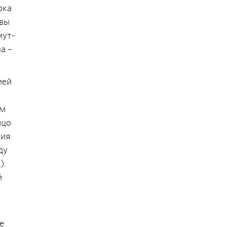
рка
авы
мут-
а –
ией
ом
ицо
жия
ду
).
й
е