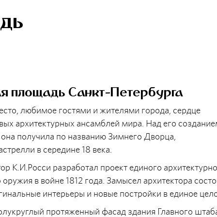
дь
ая площадь Санкт-Петербурга
есто, любимое гостями и жителями города, сердце
ивых архитектурных ансамблей мира. Над его создани
 она получила по названию Зимнего Дворца,
астрелли в середине 18 века.
тор К.И.Росси разработал проект единого архитектурн
оружия в войне 1812 года. Замысел архитектора сост
инальные интерьеры и новые постройки в единое цело
лукруглый протяженный фасад здания Главного штаба