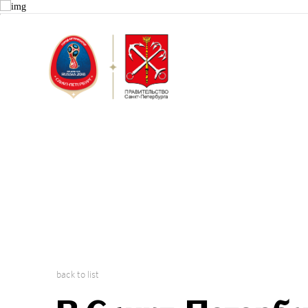
Saint Peter
2018 FIFA W
back to list