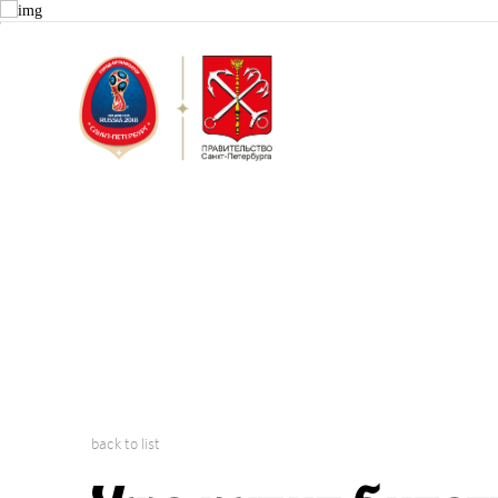
Saint Peter
2018 FIFA W
back to list