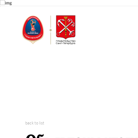
Saint Peter
2018 FIFA W
back to list