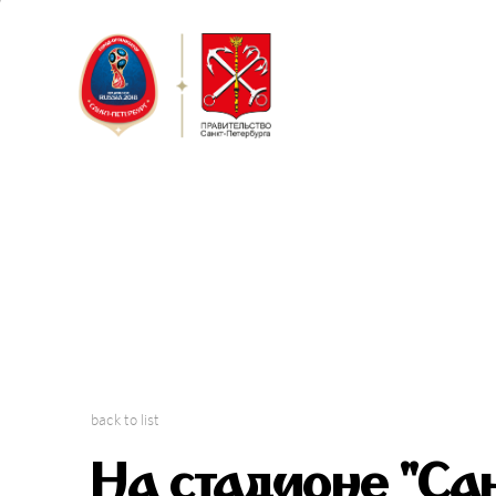
Saint Peter
FIFA Confed
back to list
На стадионе "Са