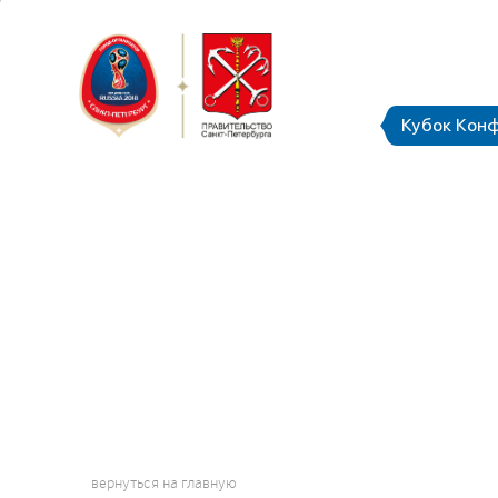
Санкт-Пет
Кубок Конф
вернуться на главную