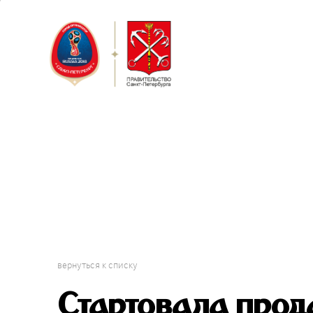
Санкт-Пет
Кубок Конф
вернуться к списку
Стартовала прод