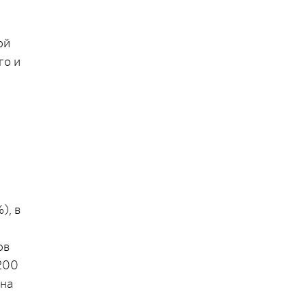
ой
го и
), в
ов
 200
 на