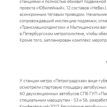
станциями и полностью обновит подвижной с
проекта «Юбилейный», 12 составов «НеВа»).
асинхронным тяговым приводом. Начальник
сопровождавший инспекцию подземки, отмет
«Трансмашхолдингом» и Мытищинским ваго
в Петербургском метрополитене, чтобы обес
Кроме того, запланирован комплекс меропр
У станции метро «Петроградская» вице-губ
осмотрели стартовую площадку автобусных ш
60 двухсекционных автобусов СПб ГУП «Пас
специальным маршрутам - S3 и S6, разрабо
Конфедераций-2017. Бесплатные автобусы-ша