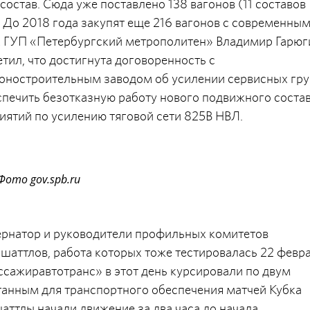
остав. Сюда уже поставлено 138 вагонов (11 составов
 До 2018 года закупят еще 216 вагонов с современны
 ГУП «Петербургский метрополитен» Владимир Гарюг
ил, что достигнута договоренность с
ностроительным заводом об усилении сервисных гр
печить безотказную работу нового подвижного состав
иятий по усилению тяговой сети 825В НВЛ.
Фото gov.spb.ru
ернатор и руководители профильных комитетов
аттлов, работа которых тоже тестировалась 22 февра
сажиравтотранс» в этот день курсировали по двум
танным для транспортного обеспечения матчей Кубка
ттлы начали движение за два часа до начала