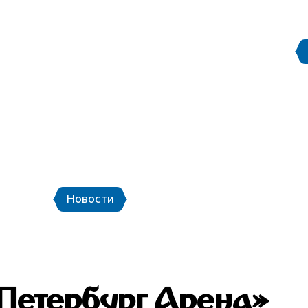
Правила поведения на
етербург
Стадион Санкт-Петербург
ой транспорт и шаттлы
Календарь мат
Новости
Новости
Фото
Видео
-Петербург Арена»