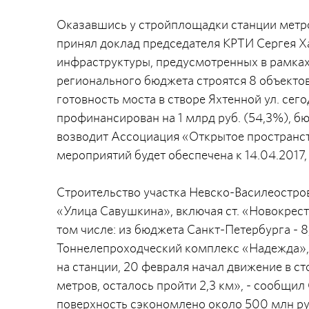
Оказавшись у стройплощадки станции метро
принял доклад председателя КРТИ Сергея Х
инфраструктуры, предусмотренных в рамках 
регионального бюджета строятся 8 объекто
готовность моста в створе Яхтенной ул. сег
профинансирован на 1 млрд руб. (54,3%), б
возводит Ассоциация «Открытое пространст
мероприятий будет обеспечена к 14.04.2017,
Строительство участка Невско-Василеостров
«Улица Савушкина», включая ст. «Новокресто
том числе: из бюджета Санкт-Петербурга - 8,
Тоннелепроходческий комплекс «Надежда»
на станции, 20 февраля начал движение в 
метров, осталось пройти 2,3 км», - сообщил 
поверхность сэкономлено около 500 млн ру