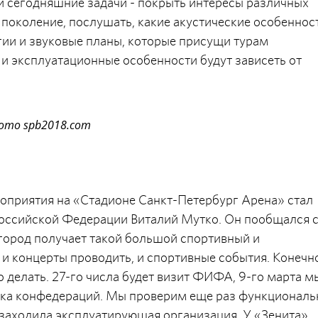
и сегодняшние задачи - покрыть интересы различных
е поколение, послушать, какие акустические особеннос
гии и звуковые планы, которые присущи турам
и эксплуатационные особенности будут зависеть от
ото spb2018.com
роприятия на «Стадионе Санкт-Петербург Арена» стал
Российской Федерации Виталий Мутко. Он пообщался 
о город получает такой большой спортивный и
и концерты проводить, и спортивные события. Конечн
то делать. 27-го числа будет визит ФИФА, 9-го марта м
Кубка конфедераций. Мы проверим еще раз функционал
 заходила эксплуатирующая организация. У «Зенита»,