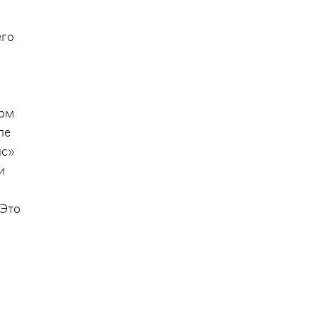
его
ном
ле
нс»
и
"Это