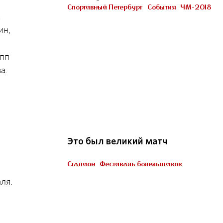
Петербурге
Спортивный Петербург
События
ЧМ-2018
м
Участник «Город готов!»
ин,
упп
а.
22
Это был великий матч
Стадион
Фестиваль болельщиков
Пять миллионов тренеров
ля.