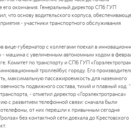
ле его окончания. Генеральный директор СПб ГУП
л, что основу водительского корпуса, обеспечивающ
дприятия - участники транспортного обслуживания
в вице-губернатор с коллегами поехал в инновацион
» - машина с увеличенным автономным ходом в февра
ге. Комитет по транспорту и СПб ГУП «Горэлектротра
 инновационный троллейбус городу. Его производител
сть, максимальную пассажироемкость для наземного
говечность подвижного состава, тихий и плавный ход. 
транспорта, - отметил директор «Горэлектротранса»
ию с развитием телефонной связи: сначала были
отелефоны, от них перешли к привычным сегодня
ролза» без контактной сети доехала до Крестовского
кт.