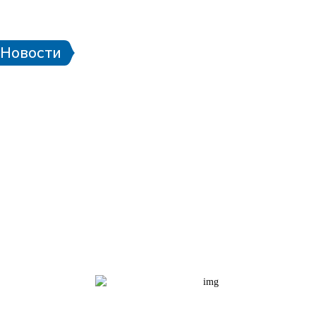
 стадионе
Паспорт болельщика
Eng
Новости
чей ЧМ-2018
Проект «Город готов!»