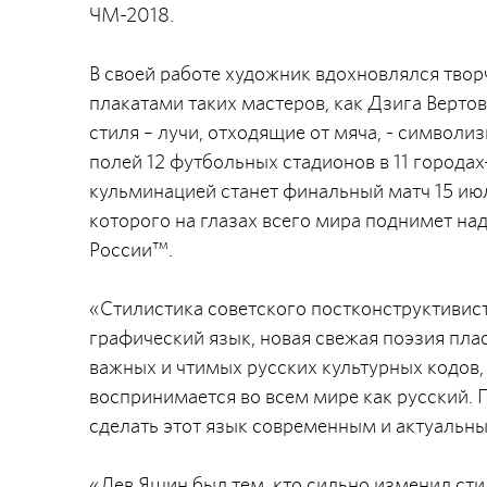
ЧМ-2018.
В своей работе художник вдохновлялся твор
плакатами таких мастеров, как Дзига Верто
стиля – лучи, отходящие от мяча, - символи
полей 12 футбольных стадионов в 11 городах
кульминацией станет финальный матч 15 ию
которого на глазах всего мира поднимет на
России™.
«Стилистика советского постконструктивист
графический язык, новая свежая поэзия пла
важных и чтимых русских культурных кодов, -
воспринимается во всем мире как русский. П
сделать этот язык современным и актуальн
«Лев Яшин был тем, кто сильно изменил сти