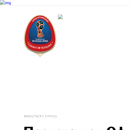
Докум
Санкт-Пет
Городской 
Фестиваль
вернуться к списку