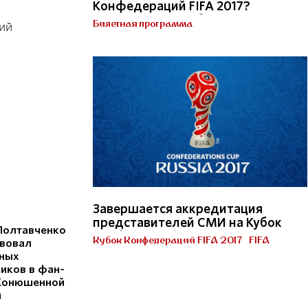
Конфедераций FIFA 2017?
Получи Паспорт болельщика!
Билетная программа
ций
Кубок Конфедераций FIFA 2017
Завершается аккредитация
представителей СМИ на Кубок
Полтавченко
Конфедераций FIFA 2017 в
Кубок Конфедераций FIFA 2017
FIFA
твовал
России
ных
иков в фан-
 Конюшенной
и