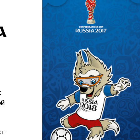
A
х
ой
кт-