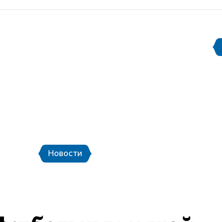
Документы
Информация для СМИ
етербург
Стадион Санкт-Петербург
еры
Городской транспорт и шаттлы
К
Новости
Новости
Фото
Видео