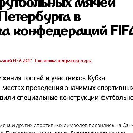
 футбольных мячей
Петербурга в
ка конфедераций FIF
аций FIFA 2017
Подготовка инфраструктуры
жения гостей и участников Кубка
 в местах проведения значимых спортивны
овили специальные конструкции футбольн
мяча и других спортивных символов появились на Сан