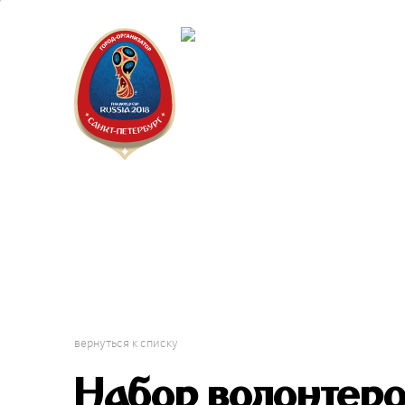
Санкт-Пет
Городской 
Фестиваль
вернуться к списку
Набор волонтер