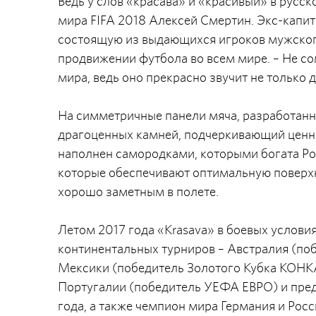
Ведь у слов «красава» и «красивый» в русс
мира FIFA 2018 Алексей Смертин. Экс-капит
состоящую из выдающихся игроков мужского
продвижении футбола во всем мире. – Не с
мира, ведь оно прекрасно звучит не только д
На симметричные панели мяча, разработанно
драгоценных камней, подчеркивающий ценно
наполнен самородками, которыми богата Рос
которые обеспечивают оптимальную поверх
хорошо заметным в полете.
Летом 2017 года «Krasava» в боевых услов
континентальных турниров – Австралия (поб
Мексики (победитель Золотого Кубка КОНК
Португалии (победитель УЕФА ЕВРО) и пред
года, а также чемпион мира Германия и Рос