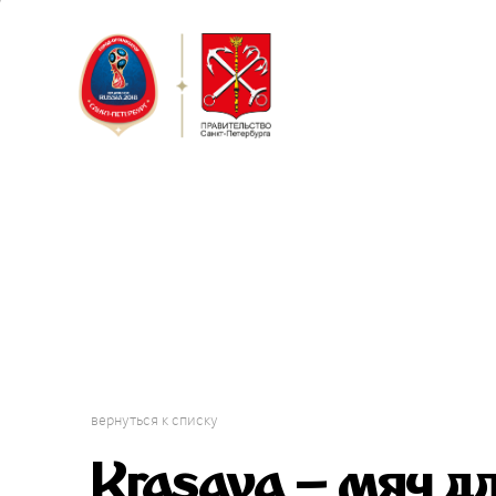
Санкт-Пет
Кубок Конф
вернуться к списку
Krasava – мяч д